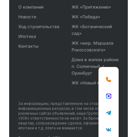
О компании
ЖК «Притяжение»
Новости
ЖК «Победа»
Ход строительства
ЖК «Ботанический
сад»
Ипотека
ЖК «мкр. Маршала
Контакты
Рокоссовского»
Дома в жилом районе
п. Солнечный, г.
Оренбург
ЖК «Новый мир»
За информацию, представленную на сторонних
информационных ресурсах, в том числе на
различных сайтах объявлений, наша Группа компаний
«УСК» ответственности не несёт. За бронирование
квартир, сопровождение сделки, оформление
ипотеки и т.д. плата не взимается.