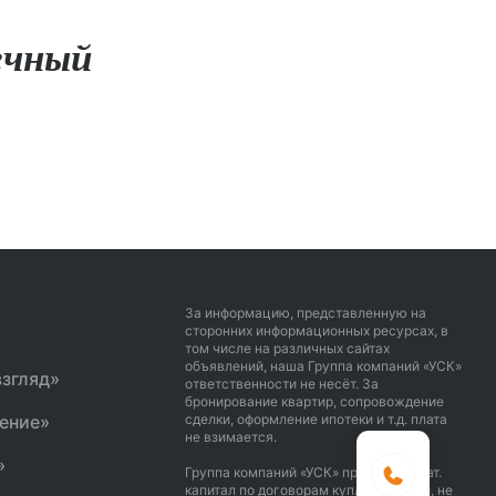
ечный
За информацию, представленную на
сторонних информационных ресурсах, в
том числе на различных сайтах
объявлений, наша Группа компаний «УСК»
згляд»
ответственности не несёт. За
бронирование квартир, сопровождение
ение»
сделки, оформление ипотеки и т.д. плата
не взимается.
«Ботанический сад»
ВСЕ ПРОЕКТЫ
»
Группа компаний «УСК» принимает мат.
капитал по договорам купли продажи, не