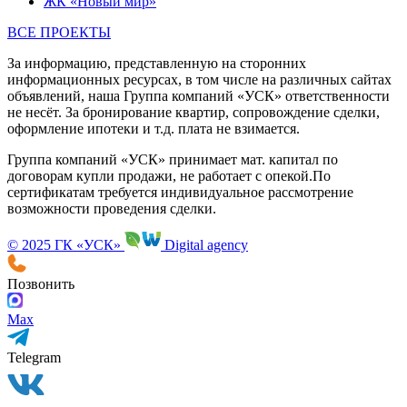
Ход строительства
Ипотека
Контакты
Проекты
ЖК «Новый взгляд»
ЖК «Притяжение»
ЖК «Победа»
ЖК «Ботанический сад»
ЖК «мкр. Маршала Рокоссовского»
Дома в жилом районе п. Солнечный, г. Оренбург
ЖК «Новый мир»
ВСЕ ПРОЕКТЫ
За информацию, представленную на сторонних
информационных ресурсах, в том числе на различных сайтах
объявлений, наша Группа компаний «УСК» ответственности
не несёт. За бронирование квартир, сопровождение сделки,
оформление ипотеки и т.д. плата не взимается.
Группа компаний «УСК» принимает мат. капитал по
договорам купли продажи, не работает с опекой.По
сертификатам требуется индивидуальное рассмотрение