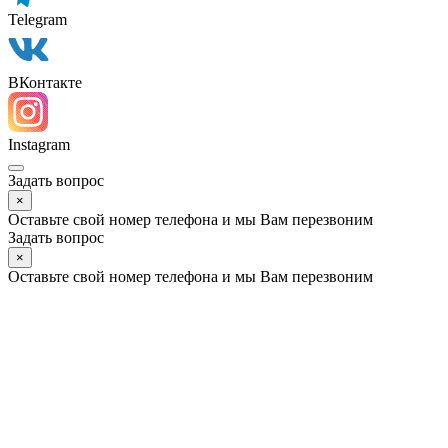
Группа компаний «УСК» принимает мат. капитал по
договорам купли продажи, не работает с опекой.По
сертификатам требуется индивидуальное рассмотрение
возможности проведения сделки.
© 2025 ГК «УСК»
Digital agency
Позвонить
Max
Telegram
ВКонтакте
Instagram
Задать вопрос
×
Оставьте свой номер телефона и мы Вам перезвоним