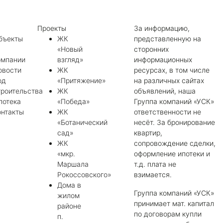
Проекты
За информацию,
бъекты
ЖК
представленную на
«Новый
сторонних
омпании
взгляд»
информационных
овости
ЖК
ресурсах, в том числе
од
«Притяжение»
на различных сайтах
троительства
ЖК
объявлений, наша
потека
«Победа»
Группа компаний «УСК»
онтакты
ЖК
ответственности не
«Ботанический
несёт. За бронирование
сад»
квартир,
ЖК
сопровождение сделки,
«мкр.
оформление ипотеки и
Маршала
т.д. плата не
Рокоссовского»
взимается.
Дома в
Группа компаний «УСК»
жилом
принимает мат. капитал
районе
по договорам купли
п.