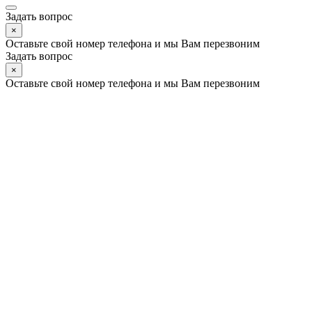
Позвонить
Max
Telegram
ВКонтакте
Instagram
Задать вопрос
×
Оставьте свой номер телефона и мы Вам перезвоним
Имя
Телефон
Комментарий
Я согласен на
обработку персональных данных
и