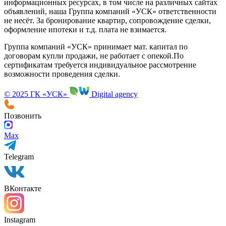
ЖК «Новый взгляд»
ЖК «Притяжение»
ЖК «Победа»
ЖК «Ботанический сад»
ЖК «мкр. Маршала Рокоссовского»
Дома в жилом районе п. Солнечный, г. Оренбург
ЖК «Новый мир»
ВСЕ ПРОЕКТЫ
За информацию, представленную на сторонних
информационных ресурсах, в том числе на различных сайтах
объявлений, наша Группа компаний «УСК» ответственности
не несёт. За бронирование квартир, сопровождение сделки,
оформление ипотеки и т.д. плата не взимается.
Группа компаний «УСК» принимает мат. капитал по
договорам купли продажи, не работает с опекой.По
сертификатам требуется индивидуальное рассмотрение
возможности проведения сделки.
© 2025 ГК «УСК»
Digital agency