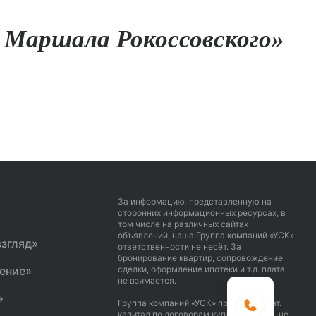
 Маршала Рокоссовского»
За информацию, представленную на
сторонних информационных ресурсах, в
том числе на различных сайтах
объявлений, наша Группа компаний «УСК»
згляд»
ответственности не несёт. За
бронирование квартир, сопровождение
ение»
сделки, оформление ипотеки и т.д. плата
не взимается.
«Ботанический сад»
ВСЕ ПРОЕКТЫ
»
Группа компаний «УСК» принимает мат.
капитал по договорам купли продажи, не