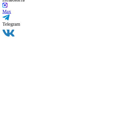
Max
Telegram
ВКонтакте
Instagram
Задать вопрос
×
Оставьте свой номер телефона и мы Вам перезвоним
Имя
Телефон
Комментарий
Я согласен на
обработку персональных данных
и
ознакомлен с условиями
Политики конфиденциальности